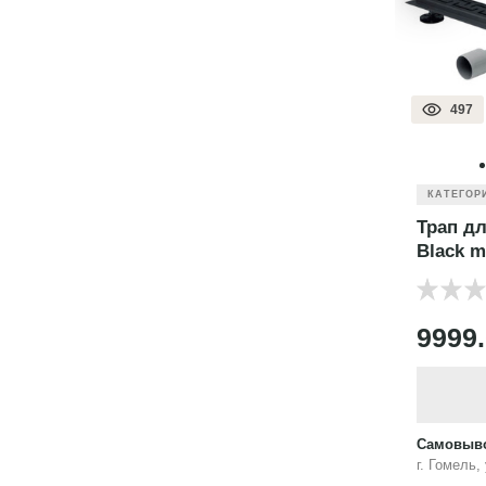
497
КАТЕГОР
Трап дл
Black m
9999
Самовыво
г. Гомель,