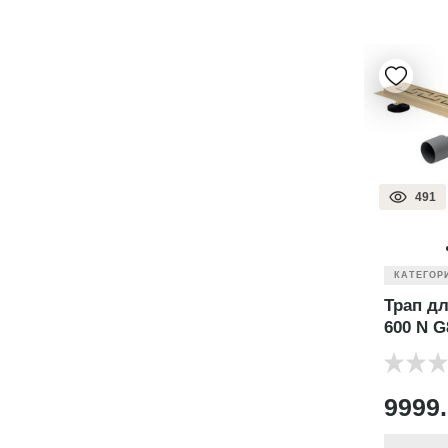
491
КАТЕГОР
Трап дл
600 N G
9999