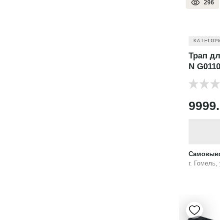
296
КАТЕГОР
Трап дл
N G011
9999
Самовыво
г. Гомель,