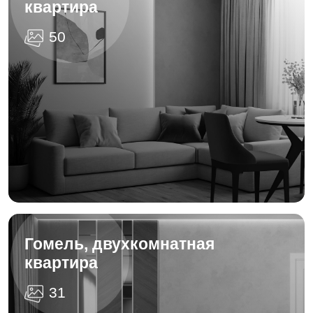
квартира
50
Гомель, двухкомнатная
квартира
31