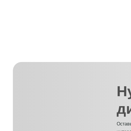
Н
д
Оставь