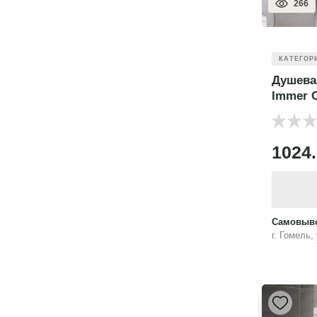
266
КАТЕГОР
Душева
Immer 
1024
Самовыво
г. Гомель,