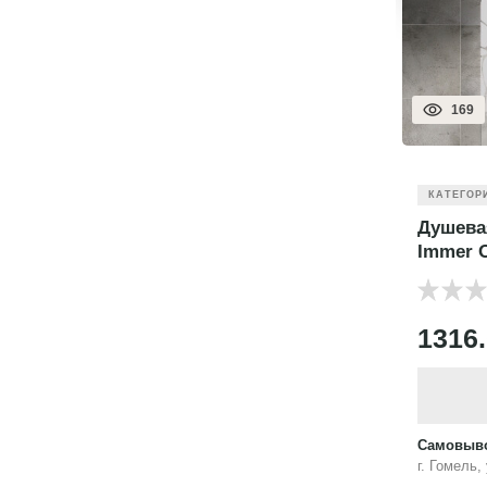
169
КАТЕГОР
Душева
Immer 
1316
Самовыво
г. Гомель,