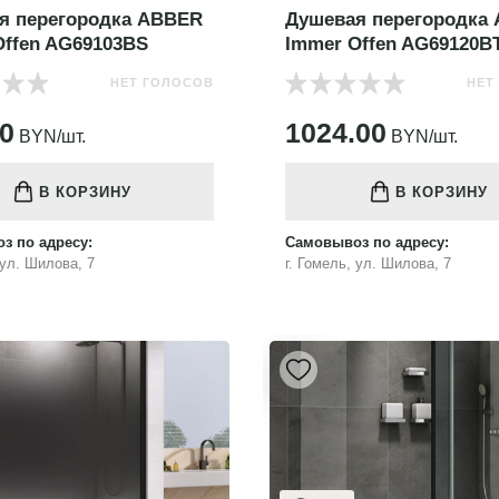
я перегородка ABBER
Душевая перегородка
Offen AG69103BS
Immer Offen AG69120B
НЕТ ГОЛОСОВ
НЕТ
00
1024.00
BYN/шт.
BYN/шт.
В КОРЗИНУ
В КОРЗИНУ
з по адресу:
Самовывоз по адресу:
 ул. Шилова, 7
г. Гомель, ул. Шилова, 7