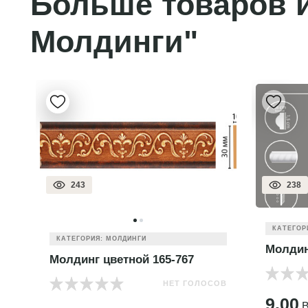
Больше товаров и
Молдинги"
243
238
КАТЕГОР
КАТЕГОРИЯ: МОЛДИНГИ
Молдин
Молдинг цветной 165-767
НЕТ ГОЛОСОВ
ОВ
9.00
B