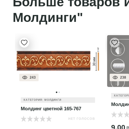
Больше товаров и
Молдинги"
243
238
КАТЕГОР
КАТЕГОРИЯ: МОЛДИНГИ
Молдин
Молдинг цветной 165-767
НЕТ ГОЛОСОВ
ОВ
9.00
B