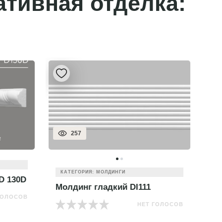
ативная отделка:
319
КАТЕГОРИЯ: МОЛДИНГИ
Молдинг цветной 170-4
М
 ГОЛОСОВ
НЕТ ГОЛОСОВ