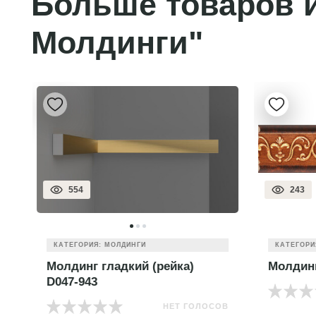
Больше товаров и
Молдинги"
243
238
КАТЕГОР
КАТЕГОРИЯ: МОЛДИНГИ
Молдин
Молдинг цветной 165-767
НЕТ ГОЛОСОВ
ОВ
9.00
B