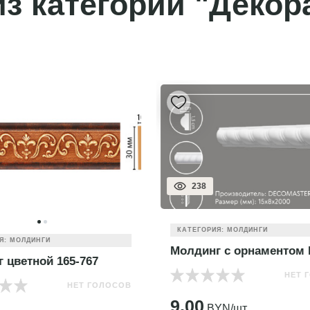
з категории "Декор
257
ИЯ: МОЛДИНГИ
КАТЕГОРИЯ: МОЛДИНГИ
г с орнаментом D 130D
Молдинг гладкий DI111
НЕТ ГОЛОСОВ
НЕТ
YN/шт.