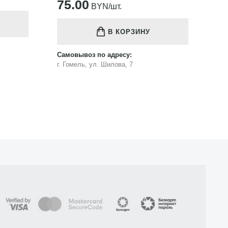
121.00
1
BYN/шт.
В КОРЗИНУ
Самовывоз по адресу:
Са
г. Гомель, ул. Шилова, 7
г.