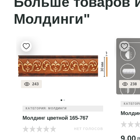
Больше товаров и
Молдинги"
243
238
КАТЕГОР
КАТЕГОРИЯ: МОЛДИНГИ
Молдин
Молдинг цветной 165-767
НЕТ ГОЛОСОВ
ОВ
9.00
B