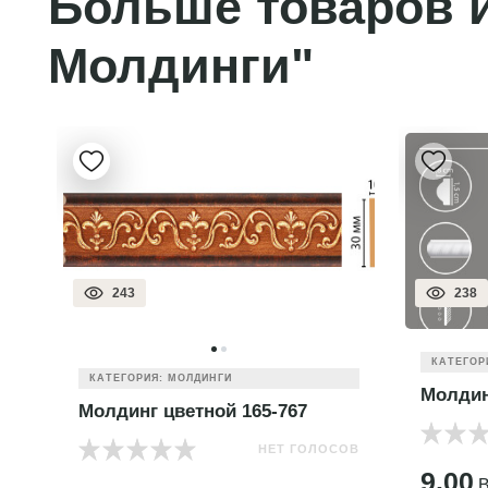
Больше товаров и
Молдинги"
243
238
КАТЕГОР
КАТЕГОРИЯ: МОЛДИНГИ
Молдин
Молдинг цветной 165-767
НЕТ ГОЛОСОВ
ОВ
9.00
B