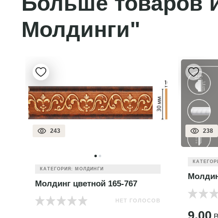
Больше товаров и
Молдинги"
243
238
КАТЕГОР
КАТЕГОРИЯ: МОЛДИНГИ
Молдин
Молдинг цветной 165-767
НЕТ ГОЛОСОВ
ОВ
9.00
B