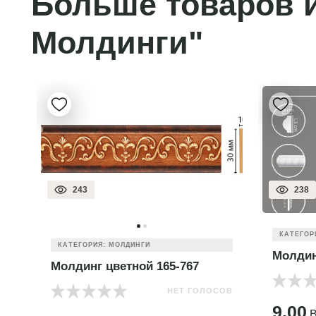
Больше товаров и
Молдинги"
243
238
КАТЕГОР
КАТЕГОРИЯ: МОЛДИНГИ
Молдин
Молдинг цветной 165-767
НЕТ ГОЛОСОВ
ОВ
9.00
B