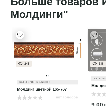
Больше товаров и
Молдинги"
243
238
КАТЕГОР
КАТЕГОРИЯ: МОЛДИНГИ
Молдин
Молдинг цветной 165-767
НЕТ ГОЛОСОВ
ОВ
9.00
B