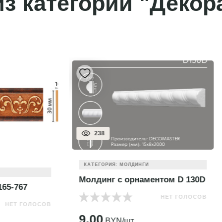
з категории "Декор
257
ИЯ: МОЛДИНГИ
КАТЕГОРИЯ: МОЛДИНГИ
г с орнаментом D 130D
Молдинг гладкий DI111
НЕТ ГОЛОСОВ
НЕТ
YN/шт.