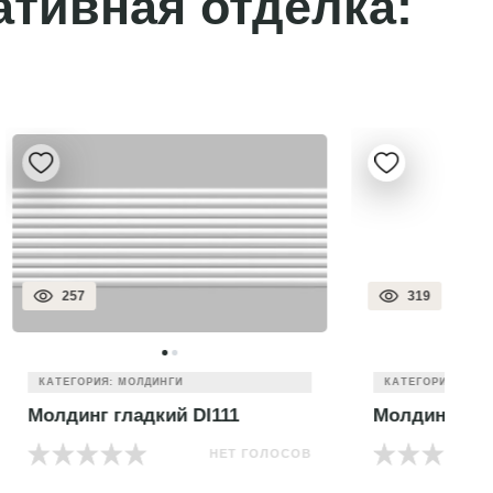
ативная отделка:
319
КАТЕГОРИЯ: МОЛДИНГИ
Молдинг цветной 170-4
М
 ГОЛОСОВ
НЕТ ГОЛОСОВ