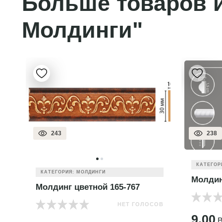
Больше товаров и
Молдинги"
243
238
КАТЕГОР
КАТЕГОРИЯ: МОЛДИНГИ
Молдин
Молдинг цветной 165-767
НЕТ ГОЛОСОВ
ОВ
9.00
B