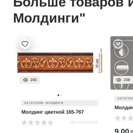
Больше товаров и
Молдинги"
243
238
КАТЕГОР
КАТЕГОРИЯ: МОЛДИНГИ
Молдин
Молдинг цветной 165-767
НЕТ ГОЛОСОВ
ОВ
9.00
B