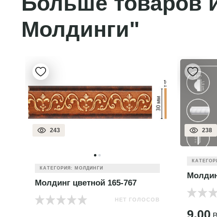
Больше товаров и
Молдинги"
243
238
КАТЕГОР
КАТЕГОРИЯ: МОЛДИНГИ
Молдин
Молдинг цветной 165-767
НЕТ ГОЛОСОВ
ОВ
9.00
B