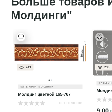
Больше товаров и
Молдинги"
243
238
КАТЕГОР
КАТЕГОРИЯ: МОЛДИНГИ
Молдин
Молдинг цветной 165-767
НЕТ ГОЛОСОВ
ОВ
9.00
B