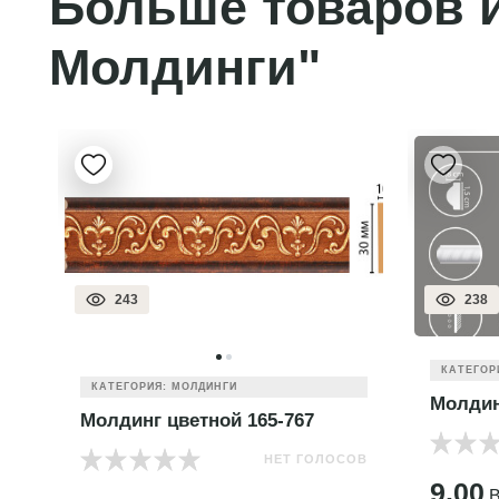
Больше товаров и
Молдинги"
243
238
КАТЕГОР
КАТЕГОРИЯ: МОЛДИНГИ
Молдин
Молдинг цветной 165-767
НЕТ ГОЛОСОВ
ОВ
9.00
B