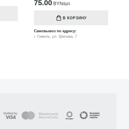
121.00
1
BYN/шт.
В КОРЗИНУ
Самовывоз по адресу:
Са
г. Гомель, ул. Шилова, 7
г.