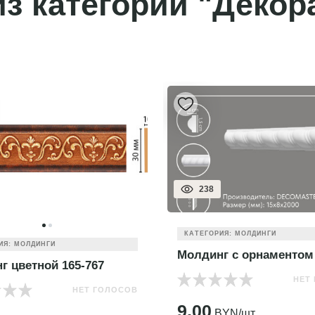
з категории "Декор
257
ИЯ: МОЛДИНГИ
КАТЕГОРИЯ: МОЛДИНГИ
г с орнаментом D 130D
Молдинг гладкий DI111
НЕТ ГОЛОСОВ
НЕТ
YN/шт.