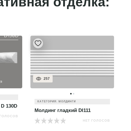
ативная отделка:
319
КАТЕГОРИЯ: МОЛДИНГИ
Молдинг цветной 170-4
М
 ГОЛОСОВ
НЕТ ГОЛОСОВ