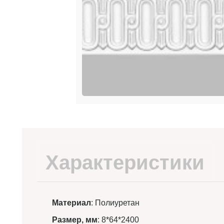
Характеристики
Материал
: Полиуретан
Размер, мм
: 8*64*2400