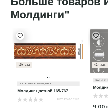
Больше товаров и
Молдинги"
243
238
КАТЕГОР
КАТЕГОРИЯ: МОЛДИНГИ
Молдин
Молдинг цветной 165-767
НЕТ ГОЛОСОВ
ОВ
9.00
B