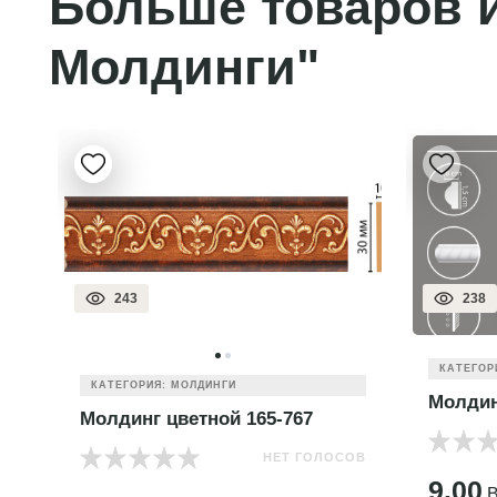
Больше товаров и
Молдинги"
243
238
КАТЕГОР
КАТЕГОРИЯ: МОЛДИНГИ
Молдин
Молдинг цветной 165-767
НЕТ ГОЛОСОВ
ОВ
9.00
B