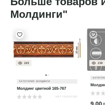
Больше товаров и
Молдинги"
243
238
КАТЕГОР
КАТЕГОРИЯ: МОЛДИНГИ
Молдин
Молдинг цветной 165-767
НЕТ ГОЛОСОВ
ОВ
9.00
B