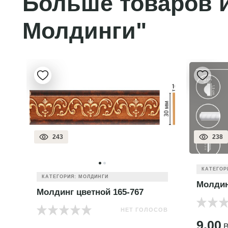
Больше товаров и
Молдинги"
243
238
КАТЕГОР
КАТЕГОРИЯ: МОЛДИНГИ
Молдин
Молдинг цветной 165-767
НЕТ ГОЛОСОВ
ОВ
9.00
B