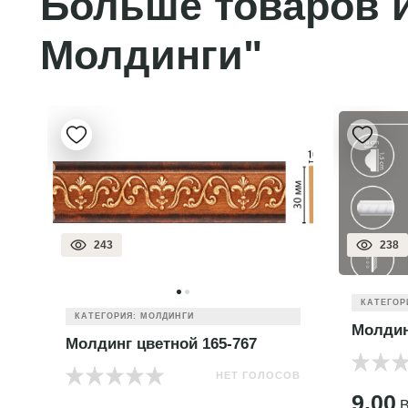
Больше товаров и
Молдинги"
243
238
КАТЕГОР
КАТЕГОРИЯ: МОЛДИНГИ
Молдин
Молдинг цветной 165-767
НЕТ ГОЛОСОВ
ОВ
9.00
B