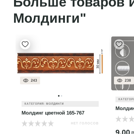
Больше товаров и
Молдинги"
243
238
КАТЕГОР
КАТЕГОРИЯ: МОЛДИНГИ
Молдин
Молдинг цветной 165-767
НЕТ ГОЛОСОВ
ОВ
9.00
B