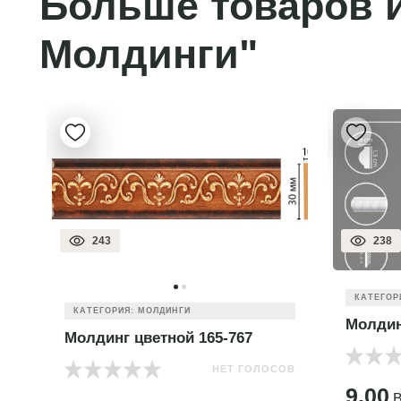
Больше товаров и
Молдинги"
243
238
КАТЕГОР
КАТЕГОРИЯ: МОЛДИНГИ
Молдин
Молдинг цветной 165-767
НЕТ ГОЛОСОВ
ОВ
9.00
B