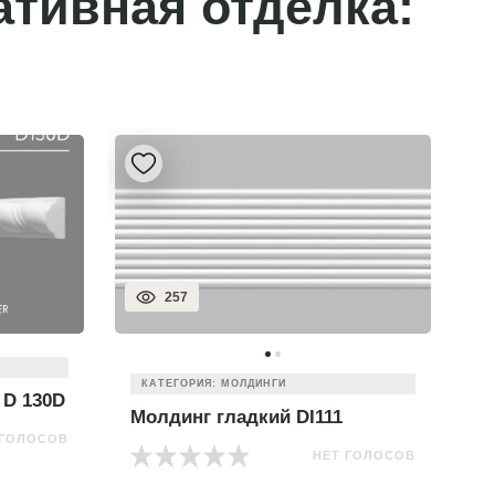
ативная отделка:
319
КАТЕГОРИЯ: МОЛДИНГИ
Молдинг цветной 170-4
М
 ГОЛОСОВ
НЕТ ГОЛОСОВ