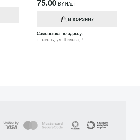
121.00
1
BYN/шт.
В КОРЗИНУ
Самовывоз по адресу:
Са
г. Гомель, ул. Шилова, 7
г.