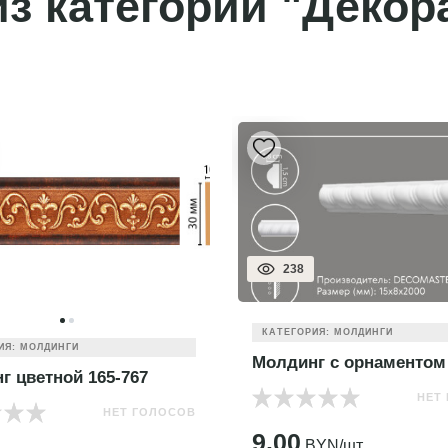
з категории "Декор
257
ИЯ: МОЛДИНГИ
КАТЕГОРИЯ: МОЛДИНГИ
г с орнаментом D 130D
Молдинг гладкий DI111
НЕТ ГОЛОСОВ
НЕТ
YN/шт.