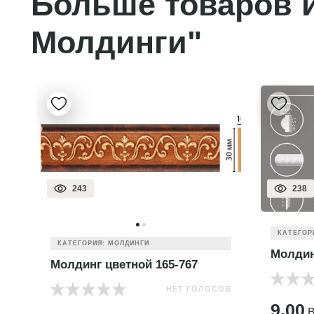
Больше товаров и
Молдинги"
243
238
КАТЕГОР
КАТЕГОРИЯ: МОЛДИНГИ
Молдин
Молдинг цветной 165-767
НЕТ ГОЛОСОВ
ОВ
9.00
B