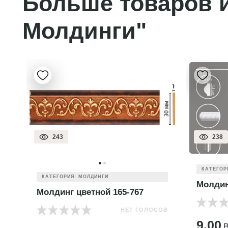
Больше товаров и
Молдинги"
243
238
КАТЕГОР
КАТЕГОРИЯ: МОЛДИНГИ
Молдин
Молдинг цветной 165-767
НЕТ ГОЛОСОВ
ОВ
9.00
B