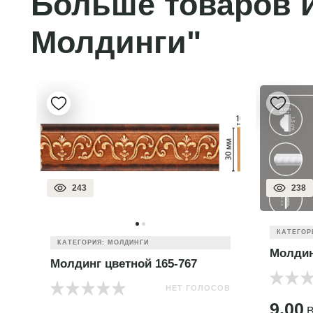
Больше товаров и
Молдинги"
243
238
КАТЕГОР
КАТЕГОРИЯ: МОЛДИНГИ
Молдин
Молдинг цветной 165-767
НЕТ ГОЛОСОВ
ОВ
9.00
B