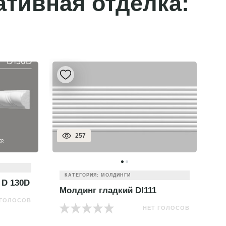
ативная отделка:
319
КАТЕГОРИЯ: МОЛДИНГИ
Молдинг цветной 170-4
М
 ГОЛОСОВ
НЕТ ГОЛОСОВ