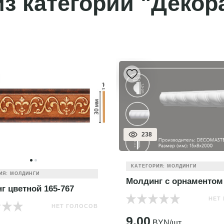
з категории "Декор
257
ИЯ: МОЛДИНГИ
КАТЕГОРИЯ: МОЛДИНГИ
г с орнаментом D 130D
Молдинг гладкий DI111
НЕТ ГОЛОСОВ
НЕТ
YN/шт.