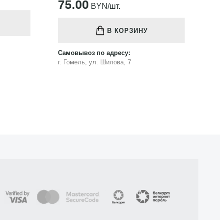
121.00
1
BYN/шт.
В КОРЗИНУ
Самовывоз по адресу:
Са
г. Гомель, ул. Шилова, 7
г.