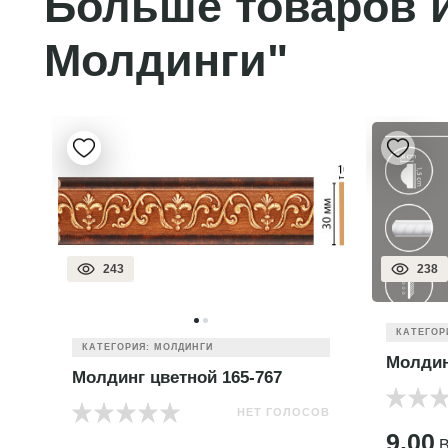
Больше товаров и
Молдинги"
243
238
КАТЕГОР
КАТЕГОРИЯ: МОЛДИНГИ
Молдин
Молдинг цветной 165-767
НЕТ ГОЛОСОВ
ОВ
9.00
B