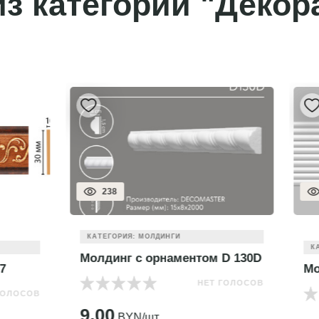
з категории "Декор
257
ИЯ: МОЛДИНГИ
КАТЕГОРИЯ: МОЛДИНГИ
г с орнаментом D 130D
Молдинг гладкий DI111
НЕТ ГОЛОСОВ
НЕТ
YN/шт.