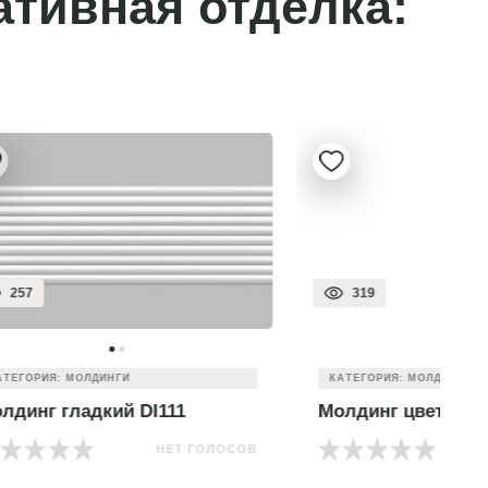
ативная отделка:
319
КАТЕГОРИЯ: МОЛДИНГИ
Молдинг цветной 170-4
М
 ГОЛОСОВ
НЕТ ГОЛОСОВ