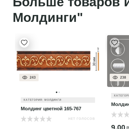
Больше товаров и
Молдинги"
243
238
КАТЕГОР
КАТЕГОРИЯ: МОЛДИНГИ
Молдин
Молдинг цветной 165-767
НЕТ ГОЛОСОВ
ОВ
9.00
B