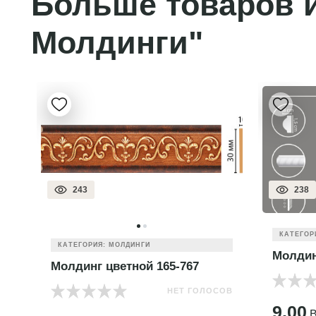
Больше товаров и
Молдинги"
243
238
КАТЕГОР
КАТЕГОРИЯ: МОЛДИНГИ
Молдин
Молдинг цветной 165-767
НЕТ ГОЛОСОВ
ОВ
9.00
B