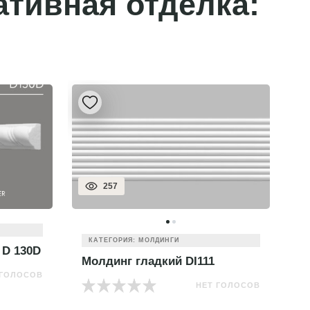
ативная отделка:
319
КАТЕГОРИЯ: МОЛДИНГИ
Молдинг цветной 170-4
М
 ГОЛОСОВ
НЕТ ГОЛОСОВ