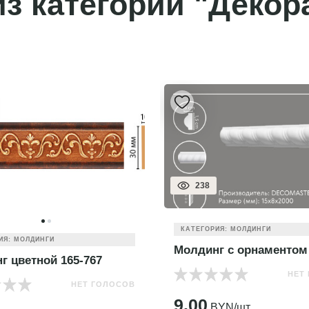
з категории "Декор
257
ИЯ: МОЛДИНГИ
КАТЕГОРИЯ: МОЛДИНГИ
г с орнаментом D 130D
Молдинг гладкий DI111
НЕТ ГОЛОСОВ
НЕТ
YN/шт.