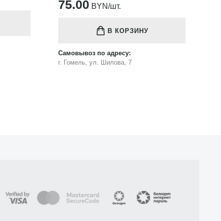
121.00
1
BYN/шт.
В КОРЗИНУ
Самовывоз по адресу:
Са
г. Гомель, ул. Шилова, 7
г.