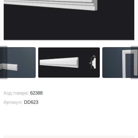
Код товара:
62388
Артикул:
DD623