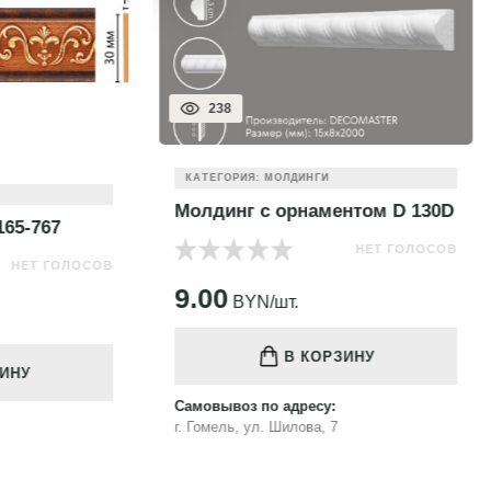
257
ИЯ: МОЛДИНГИ
КАТЕГОРИЯ: МОЛДИНГИ
г с орнаментом D 130D
Молдинг гладкий DI111
НЕТ ГОЛОСОВ
НЕТ
YN/шт.
75.00
BYN/шт.
В КОРЗИНУ
В КОРЗИНУ
з по адресу:
Самовывоз по адресу:
, ул. Шилова, 7
г. Гомель, ул. Шилова, 7