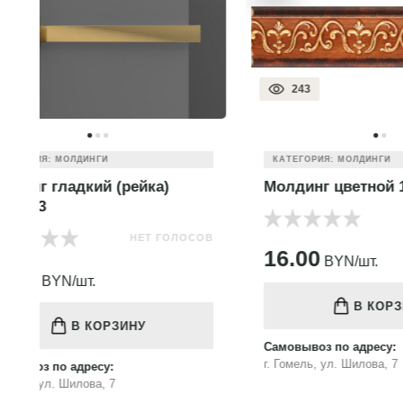
243
238
КАТЕГОР
КАТЕГОРИЯ: МОЛДИНГИ
Молдин
Молдинг цветной 165-767
НЕТ ГОЛОСОВ
ОВ
9.00
B
16.00
BYN/шт.
В КОРЗИНУ
Самовыво
Самовывоз по адресу:
г. Гомель
г. Гомель, ул. Шилова, 7