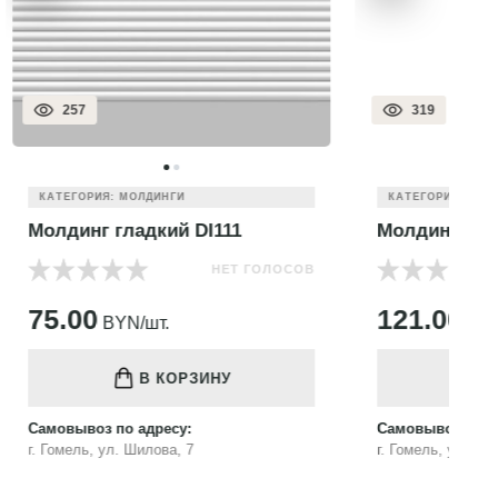
319
КАТЕГОРИЯ: МОЛДИНГИ
Молдинг цветной 170-4
М
 ГОЛОСОВ
НЕТ ГОЛОСОВ
121.00
1
BYN/шт.
В КОРЗИНУ
Самовывоз по адресу:
Са
г. Гомель, ул. Шилова, 7
г.