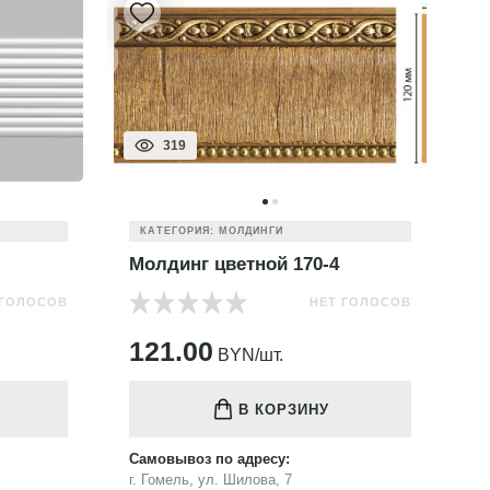
319
КАТЕГОРИЯ: МОЛДИНГИ
Молдинг цветной 170-4
М
 ГОЛОСОВ
НЕТ ГОЛОСОВ
121.00
1
BYN/шт.
В КОРЗИНУ
Самовывоз по адресу:
Са
г. Гомель, ул. Шилова, 7
г.