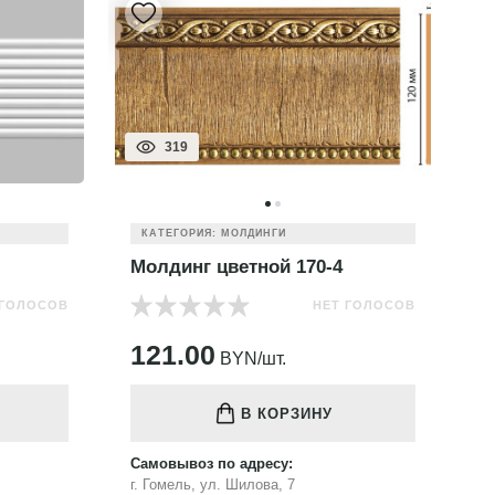
319
КАТЕГОРИЯ: МОЛДИНГИ
Молдинг цветной 170-4
М
 ГОЛОСОВ
НЕТ ГОЛОСОВ
121.00
1
BYN/шт.
В КОРЗИНУ
Самовывоз по адресу:
Са
г. Гомель, ул. Шилова, 7
г.