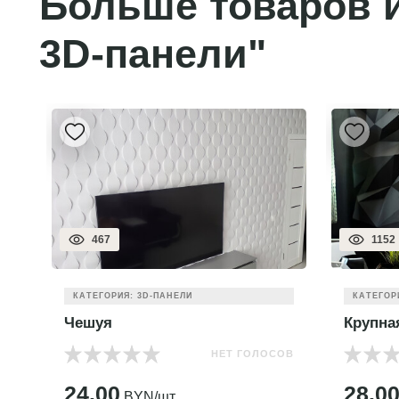
Больше товаров и
3D-панели"
467
1152
КАТЕГОРИЯ: 3D-ПАНЕЛИ
КАТЕГОР
Чешуя
Крупна
НЕТ ГОЛОСОВ
ОВ
24.00
28.0
BYN/шт.