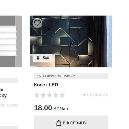
566
КАТЕГОРИЯ: 3D-ПАНЕЛИ
Квест LED
Л
ль
ску
НЕТ ГОЛОСОВ
 ГОЛОСОВ
18.00
3
BYN/шт.
В КОРЗИНУ