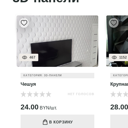
467
1152
КАТЕГОРИЯ: 3D-ПАНЕЛИ
КАТЕГОР
Чешуя
Крупна
НЕТ ГОЛОСОВ
ОВ
24.00
28.0
BYN/шт.
В КОРЗИНУ