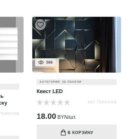
566
КАТЕГОРИЯ: 3D-ПАНЕЛИ
Квест LED
Л
ль
ску
НЕТ ГОЛОСОВ
 ГОЛОСОВ
18.00
3
BYN/шт.
В КОРЗИНУ