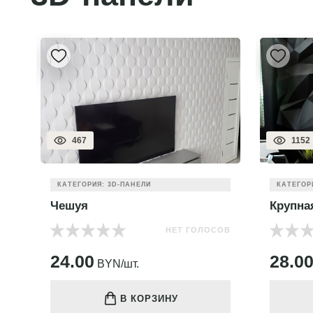
467
1152
КАТЕГОРИЯ: 3D-ПАНЕЛИ
КАТЕГОР
Чешуя
Крупна
НЕТ ГОЛОСОВ
ОВ
24.00
28.0
BYN/шт.
В КОРЗИНУ