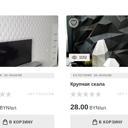
574
ИЯ: 3D-ПАНЕЛИ
КАТЕГОРИЯ: 3D-ПАНЕЛИ
я скала
Декоративная 3D-пане
(рейка) D303 под покра
НЕТ ГОЛОСОВ
0
НЕТ
BYN/шт.
62.00
BYN/шт.
В КОРЗИНУ