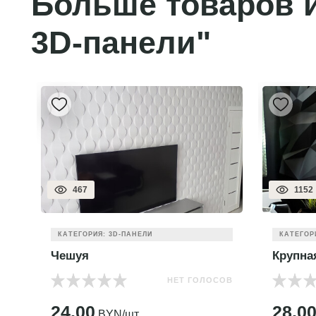
Больше товаров и
3D-панели"
467
1152
КАТЕГОРИЯ: 3D-ПАНЕЛИ
КАТЕГОР
Чешуя
Крупна
НЕТ ГОЛОСОВ
ОВ
24.00
28.0
BYN/шт.