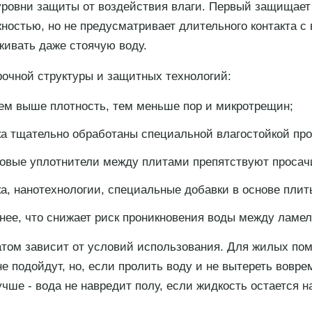
уровни защиты от воздействия влаги. Первый защищает 
стью, но не предусматривает длительного контакта с в
живать даже стоячую воду.
рочной структуры и защитных технологий:
ем выше плотность, тем меньше пор и микротрещин;
ка тщательно обработаны специальной влагостойкой про
овые уплотнители между плитами препятствуют просач
а, нанотехнологии, специальные добавки в основе плит
нее, что снижает риск проникновения воды между ламе
ом зависит от условий использования. Для жилых поме
е подойдут, но, если пролить воду и не вытереть воврем
чше - вода не навредит полу, если жидкость остается н