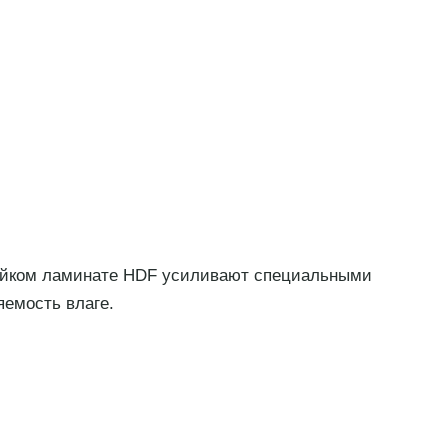
стойком ламинате HDF усиливают специальными
емость влаге.