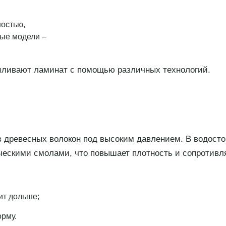
ностью,
рые модели –
силивают ламинат с помощью различных технологий.
 из древесных волокон под высоким давлением. В водо
ескими смолами, что повышает плотность и сопротивля
ит дольше;
орму.