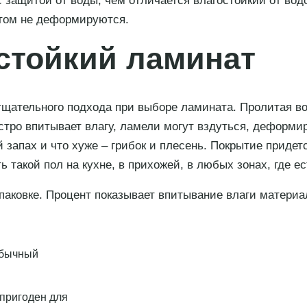
 защитой от воды, чем отличается влагостойкий от вод
этом не деформируются.
стойкий ламинат
щательного подхода при выборе ламината. Пролитая вод
ро впитывает влагу, ламели могут вздуться, деформир
 запах и что хуже – грибок и плесень. Покрытие приде
такой пол на кухне, в прихожей, в любых зонах, где ес
паковке. Процент показывает впитывание влаги материа
 обычный
 пригоден для