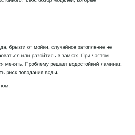
остойкого, плюс обзор моделей, которые
а, брызги от мойки, случайное затопление не
оваться или разойтись в замках. При частом
тся менять. Проблему решает водостойкий ламинат.
ть риск попадания воды.
лом.