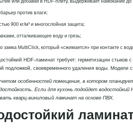
ытие или добавки в HDF-плиту, выдерживает намокание до 
барьер против влаги;
стью 900 кг/м³ и многослойная защита;
вками, отталкивающее воду и грязь;
замка MultiClick, который «сжимается» при контакте с вод
остойкий HDF-ламинат требует: герметизации стыков с
ой подложкой, своевременного удаления воды. Модели с
четом особенностей помещения, в котором планируете
достойкость. Если для кухонь подойдет водостойкий
овать кварц-виниловый ламинат на основе ПВХ.
одостойкий ламинат