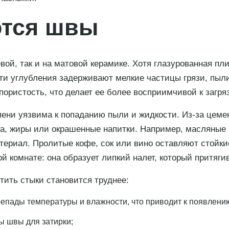
ются швы
вой, так и на матовой керамике. Хотя глазурованная пл
и углубления задерживают мелкие частицы грязи, пыли 
ористость, что делает ее более восприимчивой к загря
епени уязвима к попаданию пыли и жидкости. Из-за цеме
сла, жиры или окрашенные напитки. Например, масляные
териал. Пролитые кофе, сок или вино оставляют стойки
ой комнате: она образует липкий налет, который притягив
тить стыки становится труднее:
пады температуры и влажности, что приводит к появлению
ы швы для затирки;