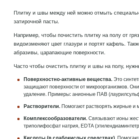
Плитку и швы между ней можно отмыть специально
затирочной пасты.
Например, чтобы почистить плитку на полу от гряз
видоизменяют цвет глазури и портят кафель. Так
абразивы, царапающие поверхности.
Часто чтобы очистить плитку и швы на полу, нужн
Поверхностно-активные вещества.
Это синтет
защищают поверхности от микроорганизмов. Они п
удаление. Примеры: анионные ПАВ (лаурилсульф
Растворители.
Помогают растворять жирные и м
Комплексообразователи.
Связывают ионы жест
триполифосфат натрия, EDTA (этилендиаминтетра
Кислоты (в слабокислых средствах).
Помогают