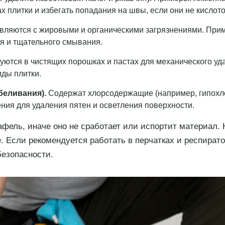
х плитки и избегать попадания на швы, если они не кислото
ляются с жировыми и органическими загрязнениями. Пример
я и тщательного смывания.
уются в чистящих порошках и пастах для механического уда
иды плитки.
беливания).
Содержат хлорсодержащие (например, гипохл
ния для удаления пятен и осветления поверхности.
афель, иначе оно не сработает или испортит материал.
. Если рекомендуется работать в перчатках и респират
 безопасности.