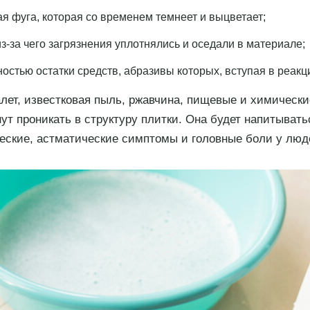
я фуга, которая со временем темнеет и выцветает;
з-за чего загрязнения уплотнялись и оседали в материале;
остью остатки средств, абразивы которых, вступая в реакци
ет, известковая пыль, ржавчина, пищевые и химические
чнут проникать в структуру плитки. Она будет напитыват
ческие, астматические симптомы и головные боли у лю