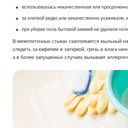
использовалась некачественная или просроченна
за плиткой редко или некачественно ухаживали, и
при уборке пола бытовой химией не удалили полн
В межплиточных стыках скапливается мыльный нал
следить за кафелем и затиркой, грязь и влага на
а в более запущенных случаях вызывает аллерги