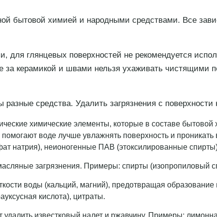
й бытовой химией и народными средствами. Все зависи
и, для глянцевых поверхностей не рекомендуется исполь
же за керамикой и швами нельзя ухаживать чистящими п
ы разные средства. Удалить загрязнения с поверхности 
ические химические элементы, которые в составе бытовой 
омогают воде лучше увлажнять поверхность и проникать в 
ат натрия), неионогенные ПАВ (этоксилированные спирты)
асляные загрязнения. Примеры: спирты (изопропиловый сп
кости воды (кальций, магний), предотвращая образование
уксусная кислота), цитраты.
 удалить известковый налет и ржавчину. Примеры: лимонна